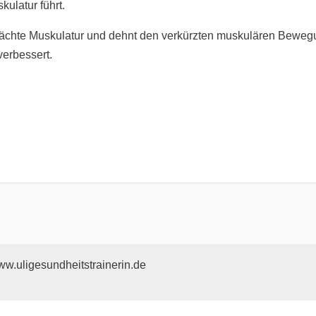
ulatur führt.
wächte Muskulatur und dehnt den verkürzten muskulären Bewegu
verbessert.
ww.uligesundheitstrainerin.de