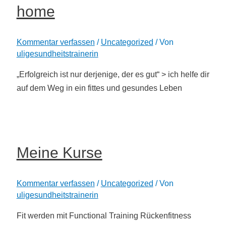
home
Kommentar verfassen
/
Uncategorized
/ Von
uligesundheitstrainerin
„Erfolgreich ist nur derjenige, der es gut“ > ich helfe dir
auf dem Weg in ein fittes und gesundes Leben
Meine Kurse
Kommentar verfassen
/
Uncategorized
/ Von
uligesundheitstrainerin
Fit werden mit Functional Training Rückenfitness